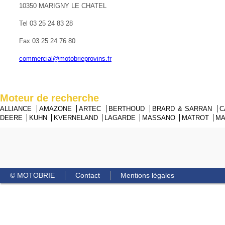
10350 MARIGNY LE CHATEL
Tel 03 25 24 83 28
Fax 03 25 24 76 80
commercial@motobrieprovins.fr
Moteur de recherche
ALLIANCE
AMAZONE
ARTEC
BERTHOUD
BRARD & SARRAN
C
DEERE
KUHN
KVERNELAND
LAGARDE
MASSANO
MATROT
M
© MOTOBRIE
Contact
Mentions légales