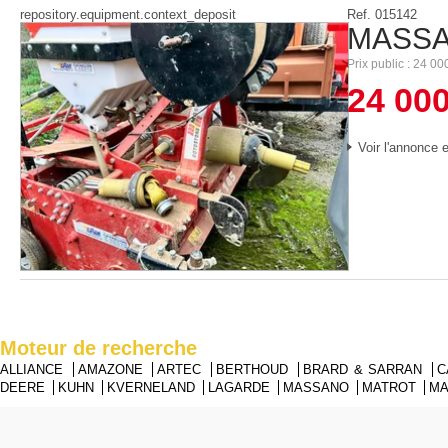
repository.equipment.context_deposit
Ref.
015142
MASS
Prix public
24 00
24 00
Voir l'annonce e
Moteur de recherche
ALLIANCE
AMAZONE
ARTEC
BERTHOUD
BRARD & SARRAN
C
DEERE
KUHN
KVERNELAND
LAGARDE
MASSANO
MATROT
M