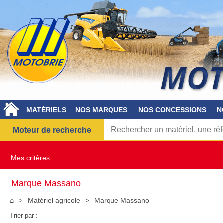
MATÉRIELS
NOS MARQUES
NOS CONCESSIONS
N
Moteur de recherche
Mes critères :
Marque Massano
⌂
Matériel agricole
Marque Massano
Trier par :