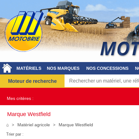
MATÉRIELS
NOS MARQUES
NOS CONCESSIONS
N
Moteur de recherche
Mes critères :
Marque Westfield
⌂
Matériel agricole
Marque Westfield
Trier par :