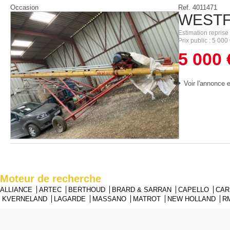
Occasion
Ref.
4011471
WESTF
Estimation reprise
Prix public
5 000
5 000
Voir l'annonce e
Moteur de recherche
ALLIANCE
ARTEC
BERTHOUD
BRARD & SARRAN
CAPELLO
CA
KVERNELAND
LAGARDE
MASSANO
MATROT
NEW HOLLAND
R