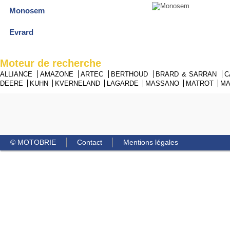
Monosem
Evrard
Moteur de recherche
ALLIANCE
AMAZONE
ARTEC
BERTHOUD
BRARD & SARRAN
C
DEERE
KUHN
KVERNELAND
LAGARDE
MASSANO
MATROT
M
© MOTOBRIE
Contact
Mentions légales