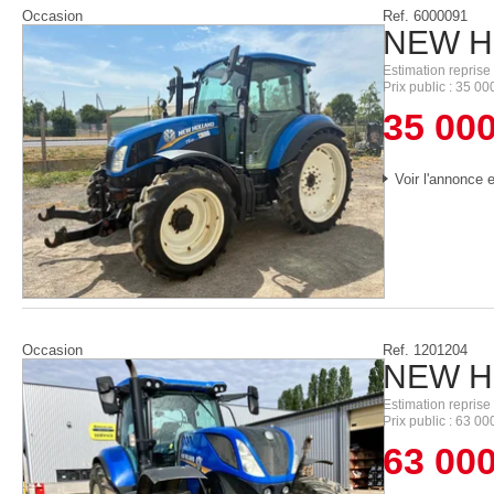
Occasion
Ref.
6000091
NEW H
Estimation reprise
Prix public
35 00
35 00
Voir l'annonce e
Occasion
Ref.
1201204
NEW H
Estimation reprise
Prix public
63 00
63 00