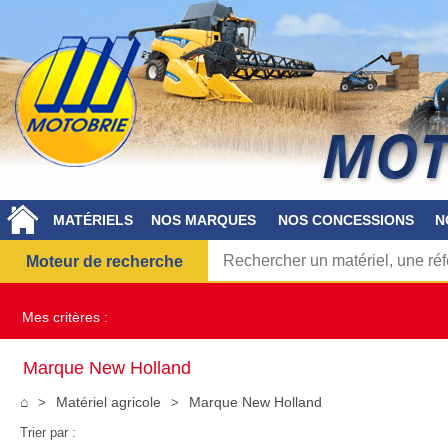
MATÉRIELS
NOS MARQUES
NOS CONCESSIONS
N
Moteur de recherche
Mes critères :
Marque New Holland
⌂
Matériel agricole
Marque New Holland
Trier par :