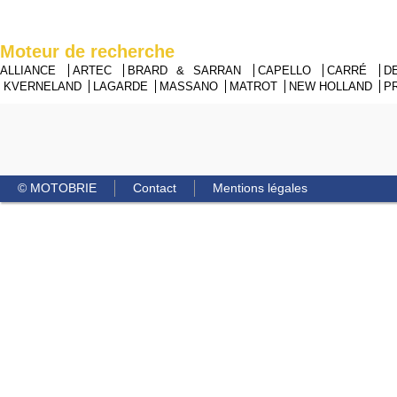
Moteur de recherche
ALLIANCE
ARTEC
BRARD & SARRAN
CAPELLO
CARRÉ
D
KVERNELAND
LAGARDE
MASSANO
MATROT
NEW HOLLAND
P
© MOTOBRIE
Contact
Mentions légales