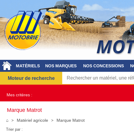
MATÉRIELS
NOS MARQUES
NOS CONCESSIONS
N
Moteur de recherche
Mes critères :
Marque Matrot
⌂
Matériel agricole
Marque Matrot
Trier par :