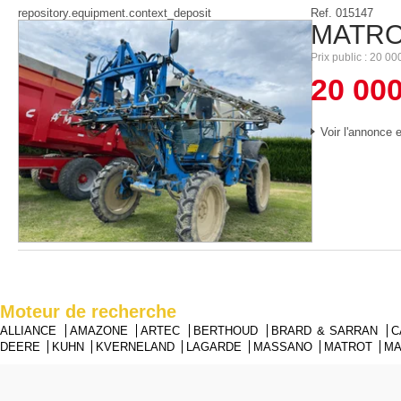
repository.equipment.context_deposit
Ref.
015147
MATR
Prix public
20 00
20 00
Voir l'annonce e
Moteur de recherche
ALLIANCE
AMAZONE
ARTEC
BERTHOUD
BRARD & SARRAN
C
DEERE
KUHN
KVERNELAND
LAGARDE
MASSANO
MATROT
M