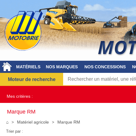
MATÉRIELS
NOS MARQUES
NOS CONCESSIONS
N
Moteur de recherche
Mes critères :
Marque RM
⌂
Matériel agricole
Marque RM
Trier par :