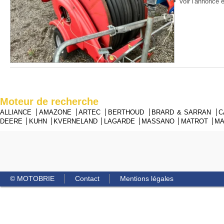
Voir l'annonce e
Moteur de recherche
ALLIANCE
AMAZONE
ARTEC
BERTHOUD
BRARD & SARRAN
C
DEERE
KUHN
KVERNELAND
LAGARDE
MASSANO
MATROT
M
© MOTOBRIE
Contact
Mentions légales