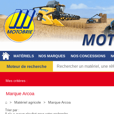
MATÉRIELS
NOS MARQUES
NOS CONCESSIONS
N
Moteur de recherche
Mes critères :
Marque Arcoa
⌂
Matériel agricole
Marque Arcoa
Trier par :
Il n'y a aucun résultat pour votre recherche