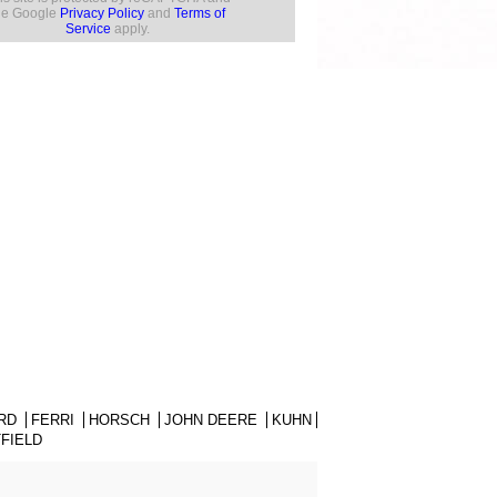
he Google
Privacy Policy
and
Terms of
Service
apply.
RD
FERRI
HORSCH
JOHN DEERE
KUHN
FIELD