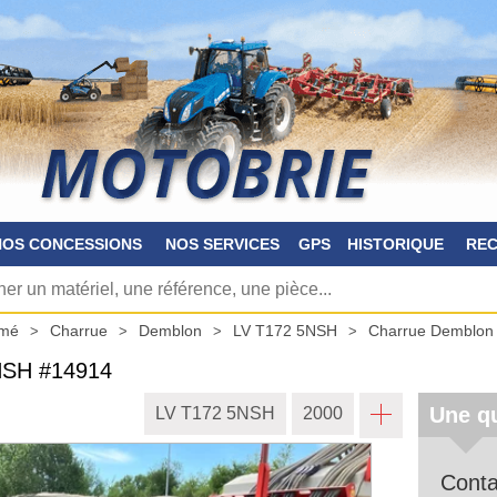
NOS CONCESSIONS
NOS SERVICES
GPS
HISTORIQUE
RE
imé
Charrue
Demblon
LV T172 5NSH
Charrue Demblon
5NSH
#14914
Une qu
LV T172 5NSH
2000
Conta