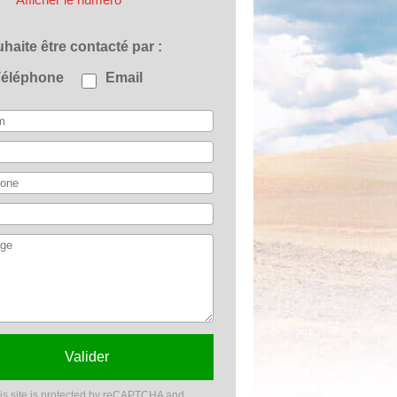
ouhaite être contacté par
Téléphone
Email
Valider
is site is protected by reCAPTCHA and