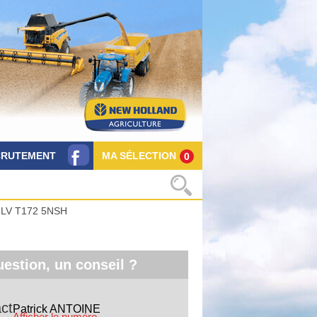
CRUTEMENT
MA SÉLECTION
0
 LV T172 5NSH
estion, un conseil ?
ct
Patrick
ANTOINE
Afficher le numéro