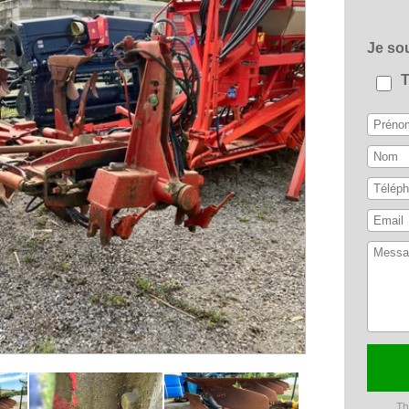
Je s
Th