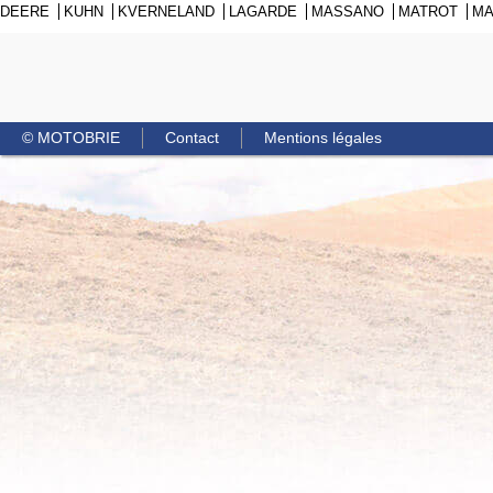
DEERE
KUHN
KVERNELAND
LAGARDE
MASSANO
MATROT
M
© MOTOBRIE
Contact
Mentions légales