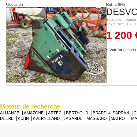
Occasion
Ref.
14842
DESV
Estimation reprise
Prix public
1 200
1 200
Voir l'annonce e
Moteur de recherche
ALLIANCE
AMAZONE
ARTEC
BERTHOUD
BRARD & SARRAN
C
DEERE
KUHN
KVERNELAND
LAGARDE
MASSANO
MATROT
M