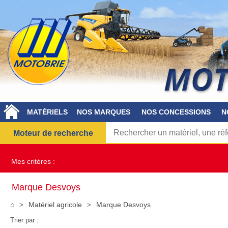
MATÉRIELS
NOS MARQUES
NOS CONCESSIONS
N
Moteur de recherche
Mes critères :
Marque Desvoys
⌂
Matériel agricole
Marque Desvoys
Trier par :