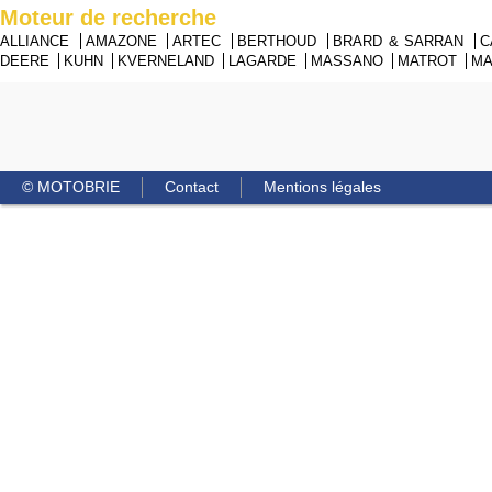
Moteur de recherche
ALLIANCE
AMAZONE
ARTEC
BERTHOUD
BRARD & SARRAN
C
DEERE
KUHN
KVERNELAND
LAGARDE
MASSANO
MATROT
M
© MOTOBRIE
Contact
Mentions légales