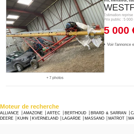
Vis, élévateur, sa
WESTF
Estimation reprise
Prix public
5 000
5 000
Voir l'annonce e
+ 7 photos
Moteur de recherche
ALLIANCE
AMAZONE
ARTEC
BERTHOUD
BRARD & SARRAN
C
DEERE
KUHN
KVERNELAND
LAGARDE
MASSANO
MATROT
M