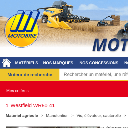
MATÉRIELS
NOS MARQUES
NOS CONCESSIONS
N
Moteur de recherche
Mes critères :
1
Westfield WR80-41
Matériel agricole
Manutention
Vis, élévateur, sauterelle