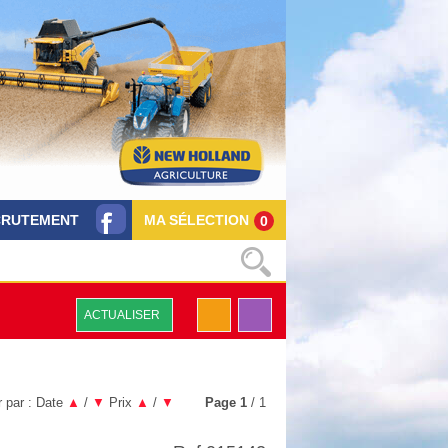
CRUTEMENT
MA SÉLECTION
0
ACTUALISER
r par :
Date
▲
/
▼
Prix
▲
/
▼
Page
1
/ 1