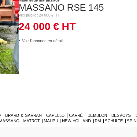
Matériel de maraîchage
MASSANO
RSE 145
Prix public
24 000
€
HT
24 000
€
HT
Voir l'annonce en détail
D
BRARD & SARRAN
CAPELLO
CARRÉ
DEMBLON
DESVOYS
MASSANO
MATROT
MAUPU
NEW HOLLAND
RM
SCHULTE
SPI