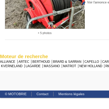
Voir l'annonce e
+ 5 photos
Moteur de recherche
ALLIANCE
ARTEC
BERTHOUD
BRARD & SARRAN
CAPELLO
CA
KVERNELAND
LAGARDE
MASSANO
MATROT
NEW HOLLAND
R
© MOTOBRIE
Contact
Mentions légales