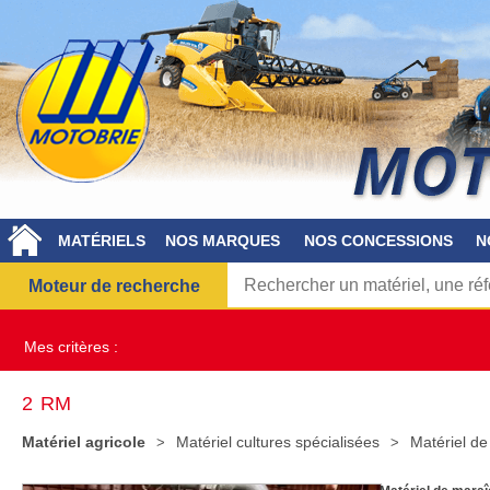
MATÉRIELS
NOS MARQUES
NOS CONCESSIONS
N
Moteur de recherche
Mes critères :
2
RM
Matériel agricole
Matériel cultures spécialisées
Matériel d