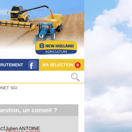
CRUTEMENT
MA SÉLECTION
0
ONET SGI
estion, un conseil ?
ct
Julien
ANTOINE
Afficher le numéro