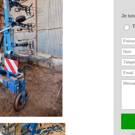
Je s
Th