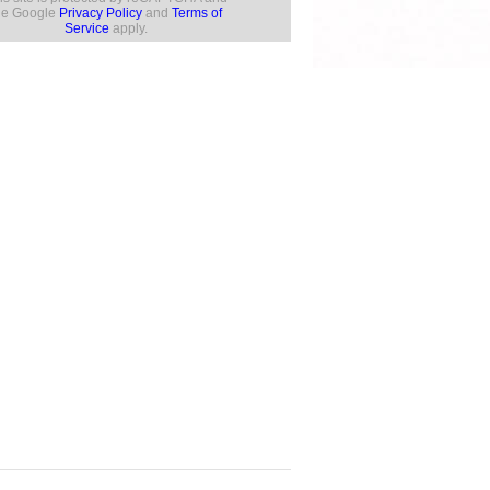
he Google
Privacy Policy
and
Terms of
Service
apply.