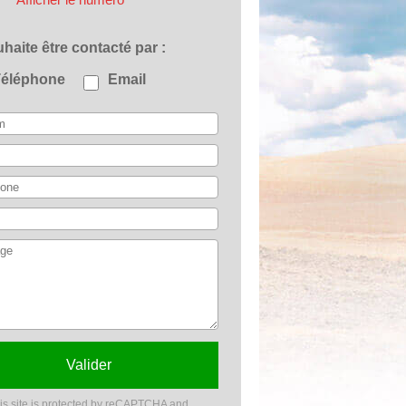
ouhaite être contacté par
Téléphone
Email
Valider
is site is protected by reCAPTCHA and