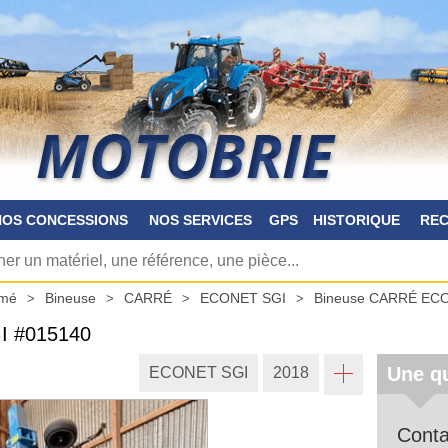
NOS CONCESSIONS
NOS SERVICES
GPS
HISTORIQUE
RE
imé
Bineuse
CARRÉ
ECONET SGI
Bineuse CARRÉ EC
GI
#015140
Une qu
ECONET SGI
2018
Conta