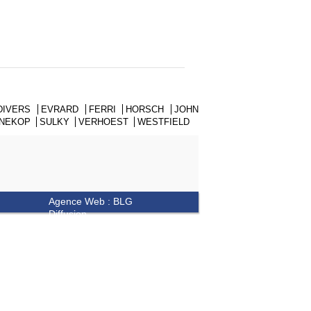
DIVERS
EVRARD
FERRI
HORSCH
JOHN
NNEKOP
SULKY
VERHOEST
WESTFIELD
Agence Web : BLG
Diffusion