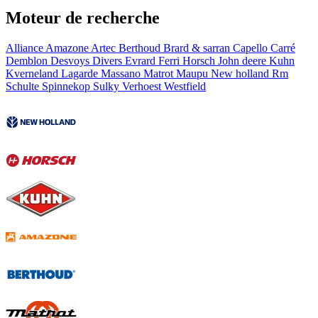
Moteur de recherche
Alliance
Amazone
Artec
Berthoud
Brard & sarran
Capello
Carré
Demblon
Desvoys
Divers
Evrard
Ferri
Horsch
John deere
Kuhn
Kverneland
Lagarde
Massano
Matrot
Maupu
New holland
Rm
Schulte
Spinnekop
Sulky
Verhoest
Westfield