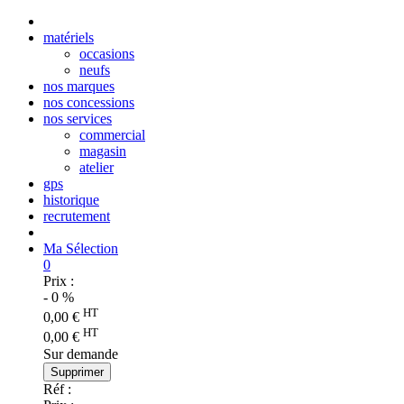
matériels
occasions
neufs
nos marques
nos concessions
nos services
commercial
magasin
atelier
gps
historique
recrutement
Ma Sélection
0
Prix :
-
0
%
HT
0,00
€
HT
0,00
€
Sur demande
Supprimer
Réf :