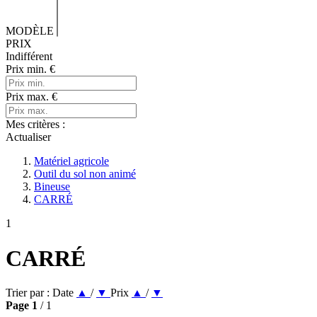
MODÈLE
PRIX
Indifférent
Prix min.
€
Prix max.
€
Mes critères :
Actualiser
Matériel agricole
Outil du sol non animé
Bineuse
CARRÉ
1
CARRÉ
Trier par :
Date
▲
/
▼
Prix
▲
/
▼
Page
1
/ 1