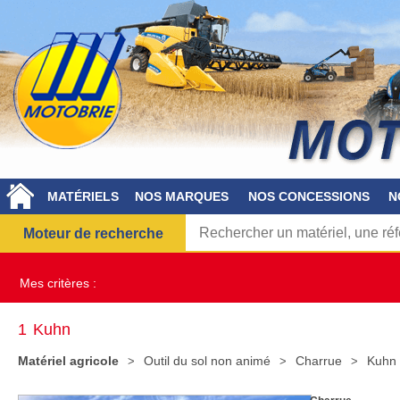
MATÉRIELS
NOS MARQUES
NOS CONCESSIONS
N
Moteur de recherche
Mes critères :
1
Kuhn
Matériel agricole
Outil du sol non animé
Charrue
Kuhn