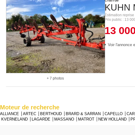
Charrue
KUHN
Estimation reprise
Prix public
13 00
13 00
Voir l'annonce e
+ 7 photos
Moteur de recherche
ALLIANCE
ARTEC
BERTHOUD
BRARD & SARRAN
CAPELLO
CA
KVERNELAND
LAGARDE
MASSANO
MATROT
NEW HOLLAND
P