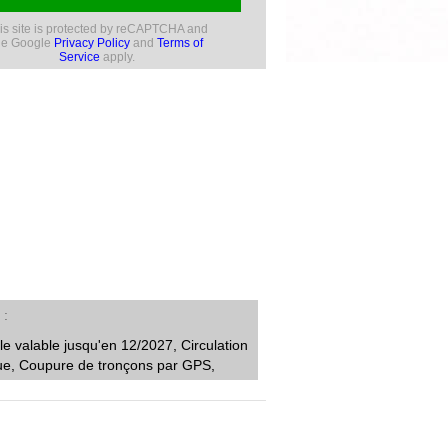
is site is protected by reCAPTCHA and
he Google
Privacy Policy
and
Terms of
Service
apply.
s
le valable jusqu'en 12/2027, Circulation
ue, Coupure de tronçons par GPS,