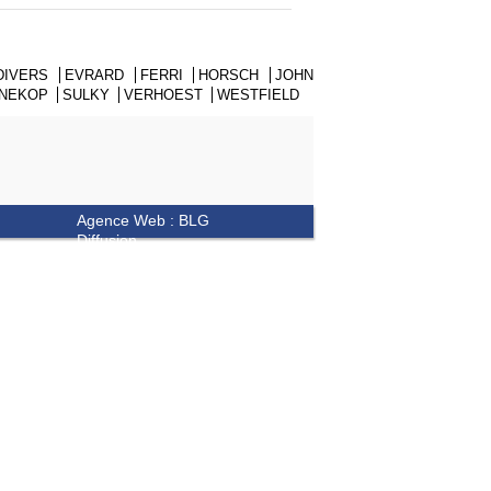
DIVERS
EVRARD
FERRI
HORSCH
JOHN
NNEKOP
SULKY
VERHOEST
WESTFIELD
Agence Web : BLG
Diffusion