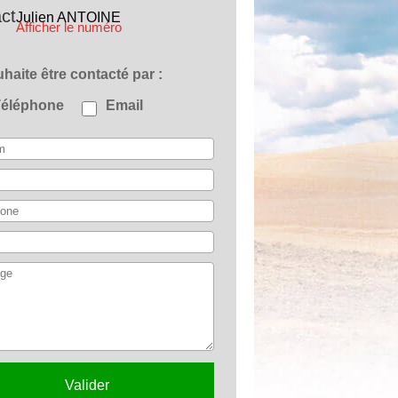
ct
Julien
ANTOINE
Afficher le numéro
ouhaite être contacté par
Téléphone
Email
Valider