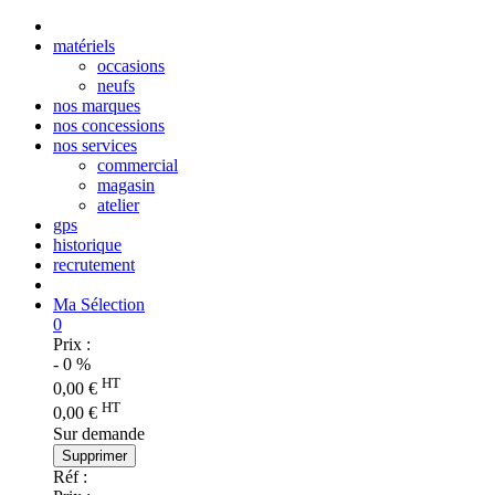
matériels
occasions
neufs
nos marques
nos concessions
nos services
commercial
magasin
atelier
gps
historique
recrutement
Ma Sélection
0
Prix :
-
0
%
HT
0,00
€
HT
0,00
€
Sur demande
Supprimer
Réf :