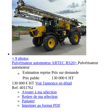
+ 9 photos
Pulvérisateur automoteur
ARTEC
RS20+
Pulvérisateur
automoteur
Estimation reprise
Prix sur demande
Prix public
130 000
€
HT
130 000
€
HT
Voir l'annonce en détail
Ref.
4011762
Ajouter à ma sélection
Retirer de ma sélection
Partager
Imprimer au format PDF