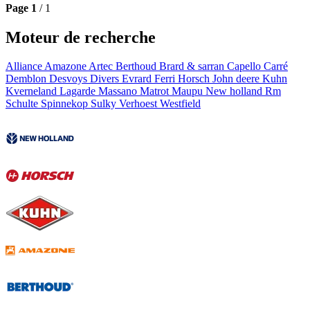
Page
1
/ 1
Moteur de recherche
Alliance
Amazone
Artec
Berthoud
Brard & sarran
Capello
Carré
Demblon
Desvoys
Divers
Evrard
Ferri
Horsch
John deere
Kuhn
Kverneland
Lagarde
Massano
Matrot
Maupu
New holland
Rm
Schulte
Spinnekop
Sulky
Verhoest
Westfield