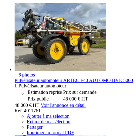
+ 6 photos
Pulvérisateur automoteur
ARTEC
F40 AUTOMOTIVE 5000
L
Pulvérisateur automoteur
Estimation reprise
Prix sur demande
Prix public
48 000
€
HT
48 000
€
HT
Voir l'annonce en détail
Ref.
4011761
Ajouter à ma sélection
Retirer de ma sélection
Partager
Imprimer au format PDF