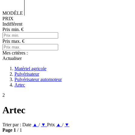
MODÈLE
PRIX
Indifférent
Prix min.
€
Prix max.
€
Mes critères :
Actualiser
Matériel agricole
Pulvérisateur
Pulvérisateur automoteur
Artec
2
Artec
Trier par :
Date
▲
/
▼
Prix
▲
/
▼
Page
1
/ 1