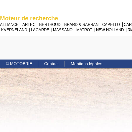
Moteur de recherche
ALLIANCE
ARTEC
BERTHOUD
BRARD & SARRAN
CAPELLO
CA
KVERNELAND
LAGARDE
MASSANO
MATROT
NEW HOLLAND
R
© MOTOBRIE
Contact
Mentions légales