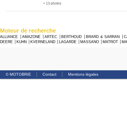
+ 13 photos
Moteur de recherche
ALLIANCE
AMAZONE
ARTEC
BERTHOUD
BRARD & SARRAN
C
DEERE
KUHN
KVERNELAND
LAGARDE
MASSANO
MATROT
M
© MOTOBRIE
Contact
Mentions légales