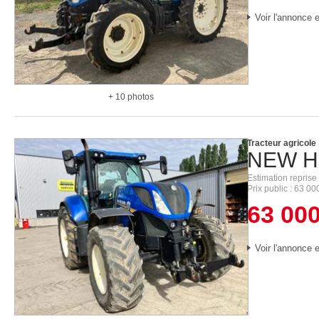
Voir l'annonce e
+ 10 photos
Tracteur agricole
NEW H
Estimation reprise
Prix public
63 00
63 00
Voir l'annonce e