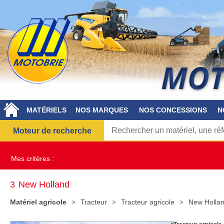
MATÉRIELS
NOS MARQUES
NOS CONCESSIONS
N
Moteur de recherche
Mes critères :
3
New Holland
Matériel agricole
Tracteur
Tracteur agricole
New Holla