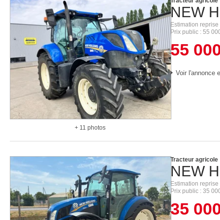
Tracteur agricole
NEW H
Estimation reprise
Prix public
55 00
55 00
Voir l'annonce e
+ 11 photos
Tracteur agricole
NEW H
Estimation reprise
Prix public
35 00
35 00