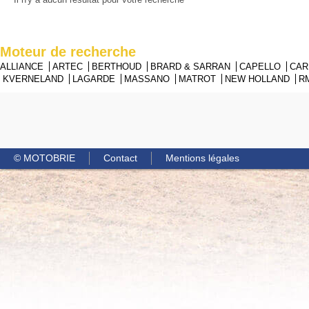
Moteur de recherche
ALLIANCE
ARTEC
BERTHOUD
BRARD & SARRAN
CAPELLO
CA
KVERNELAND
LAGARDE
MASSANO
MATROT
NEW HOLLAND
R
© MOTOBRIE
Contact
Mentions légales