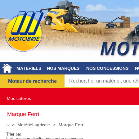
MATÉRIELS
NOS MARQUES
NOS CONCESSIONS
N
Moteur de recherche
Mes critères :
Marque Ferri
⌂
Matériel agricole
Marque Ferri
Trier par :
Il n'y a aucun résultat pour votre recherche