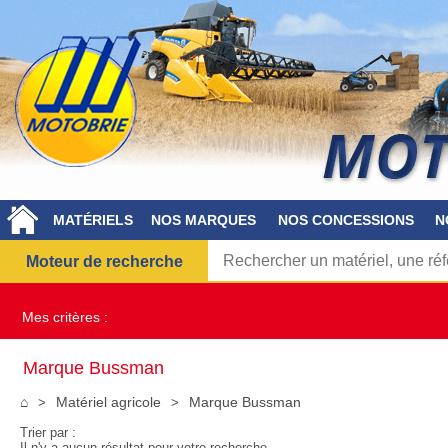
MATÉRIELS
NOS MARQUES
NOS CONCESSIONS
N
Moteur de recherche
Mes critères :
Marque Bussman
⌂
Matériel agricole
Marque Bussman
Trier par :
Il n'y a aucun résultat pour votre recherche