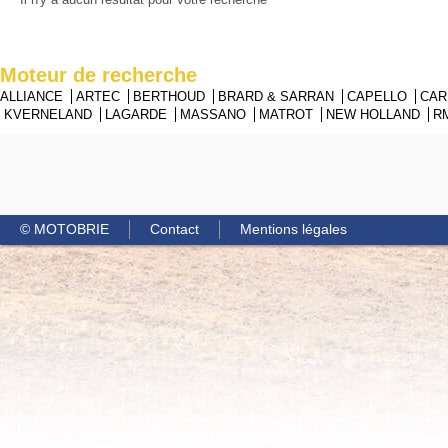
Moteur de recherche
ALLIANCE
ARTEC
BERTHOUD
BRARD & SARRAN
CAPELLO
CA
KVERNELAND
LAGARDE
MASSANO
MATROT
NEW HOLLAND
R
© MOTOBRIE
Contact
Mentions légales