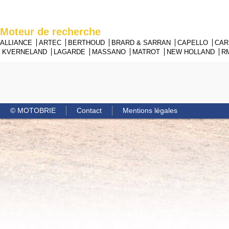
Moteur de recherche
ALLIANCE
ARTEC
BERTHOUD
BRARD & SARRAN
CAPELLO
CA
KVERNELAND
LAGARDE
MASSANO
MATROT
NEW HOLLAND
R
© MOTOBRIE
Contact
Mentions légales