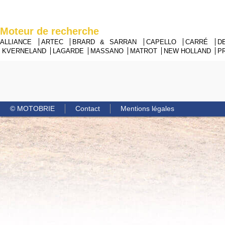
Moteur de recherche
ALLIANCE
ARTEC
BRARD & SARRAN
CAPELLO
CARRÉ
D
KVERNELAND
LAGARDE
MASSANO
MATROT
NEW HOLLAND
P
© MOTOBRIE
Contact
Mentions légales