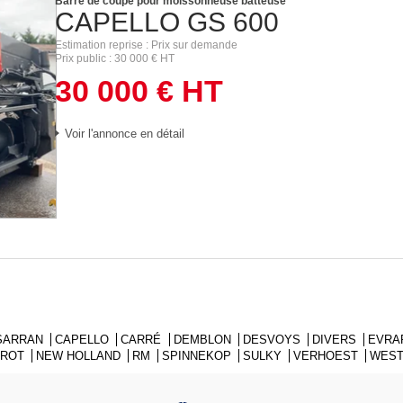
Barre de coupe pour moissonneuse batteuse
CAPELLO
GS 600
Estimation reprise
Prix sur demande
Prix public
30 000
€
HT
30 000
€
HT
Voir l'annonce en détail
 SARRAN
CAPELLO
CARRÉ
DEMBLON
DESVOYS
DIVERS
EVRA
TROT
NEW HOLLAND
RM
SPINNEKOP
SULKY
VERHOEST
WEST