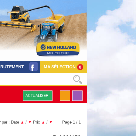
CRUTEMENT
MA SÉLECTION
0
ACTUALISER
r par :
Date
▲
/
▼
Prix
▲
/
▼
Page
1
/ 1