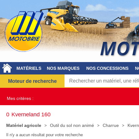
MATÉRIELS
NOS MARQUES
NOS CONCESSIONS
N
Moteur de recherche
Mes critères :
0
Kverneland 160
Matériel agricole
Outil du sol non animé
Charrue
Kvern
Il n'y a aucun résultat pour votre recherche