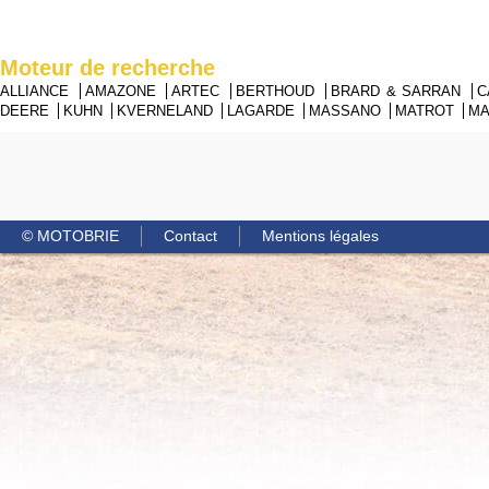
Moteur de recherche
ALLIANCE
AMAZONE
ARTEC
BERTHOUD
BRARD & SARRAN
C
DEERE
KUHN
KVERNELAND
LAGARDE
MASSANO
MATROT
M
© MOTOBRIE
Contact
Mentions légales