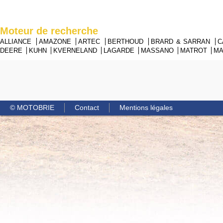
Moteur de recherche
ALLIANCE
AMAZONE
ARTEC
BERTHOUD
BRARD & SARRAN
C
DEERE
KUHN
KVERNELAND
LAGARDE
MASSANO
MATROT
M
© MOTOBRIE
Contact
Mentions légales