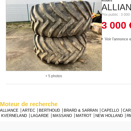
Roues
ALLIA
Prix public
3 000
3 000
Voir l'annonce e
+ 5 photos
Moteur de recherche
ALLIANCE
ARTEC
BERTHOUD
BRARD & SARRAN
CAPELLO
CA
KVERNELAND
LAGARDE
MASSANO
MATROT
NEW HOLLAND
R