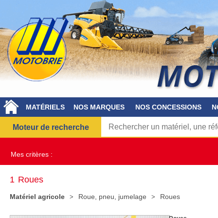
MATÉRIELS
NOS MARQUES
NOS CONCESSIONS
N
Moteur de recherche
Mes critères :
1
Roues
Matériel agricole
Roue, pneu, jumelage
Roues