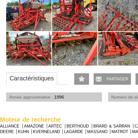
Caractéristiques
PARTAGER
Année approximative
1996
Numéro de s
Moteur de recherche
ALLIANCE
AMAZONE
ARTEC
BERTHOUD
BRARD & SARRAN
C
DEERE
KUHN
KVERNELAND
LAGARDE
MASSANO
MATROT
M