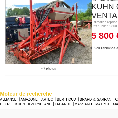
Combiné de semi
KUHN
VENTA 
Estimation reprise
Prix public
5 800
5 800
Voir l'annonce e
+ 7 photos
Moteur de recherche
ALLIANCE
AMAZONE
ARTEC
BERTHOUD
BRARD & SARRAN
C
DEERE
KUHN
KVERNELAND
LAGARDE
MASSANO
MATROT
M