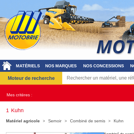
MATÉRIELS
NOS MARQUES
NOS CONCESSIONS
N
Moteur de recherche
Mes critères :
1
Kuhn
Matériel agricole
Semoir
Combiné de semis
Kuhn