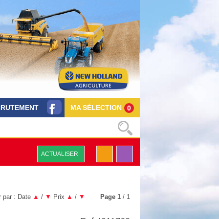
CRUTEMENT
MA SÉLECTION
0
ACTUALISER
r par :
Date
▲
/
▼
Prix
▲
/
▼
Page
1
/ 1