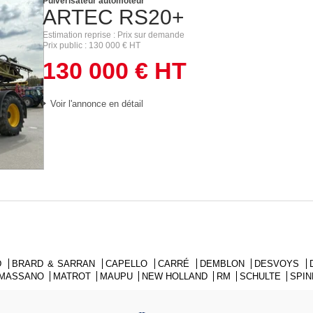
Pulvérisateur automoteur
ARTEC
RS20+
Estimation reprise
Prix sur demande
Prix public
130 000
€
HT
130 000
€
HT
Voir l'annonce en détail
D
BRARD & SARRAN
CAPELLO
CARRÉ
DEMBLON
DESVOYS
MASSANO
MATROT
MAUPU
NEW HOLLAND
RM
SCHULTE
SPI